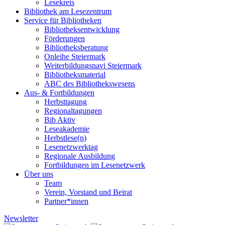
Lesekreis
Bibliothek am Lesezentrum
Service für Bibliotheken
Bibliotheksentwicklung
Förderungen
Bibliotheksberatung
Onleihe Steiermark
Weiterbildungsnavi Steiermark
Bibliotheksmaterial
ABC des Bibliothekswesens
Aus- & Fortbildungen
Herbsttagung
Regionaltagungen
Bib Aktiv
Leseakademie
Herbstlese(n)
Lesenetzwerktag
Regionale Ausbildung
Fortbildungen im Lesenetzwerk
Über uns
Team
Verein, Vorstand und Beirat
Partner*innen
Newsletter