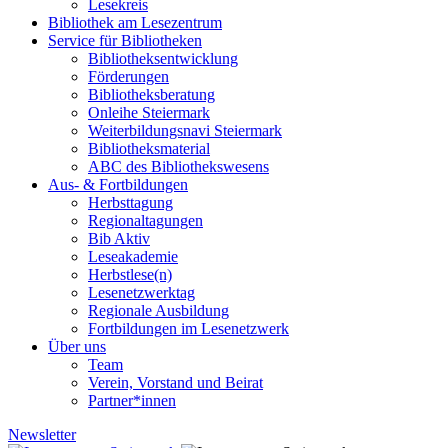
Lesekreis
Bibliothek am Lesezentrum
Service für Bibliotheken
Bibliotheksentwicklung
Förderungen
Bibliotheksberatung
Onleihe Steiermark
Weiterbildungsnavi Steiermark
Bibliotheksmaterial
ABC des Bibliothekswesens
Aus- & Fortbildungen
Herbsttagung
Regionaltagungen
Bib Aktiv
Leseakademie
Herbstlese(n)
Lesenetzwerktag
Regionale Ausbildung
Fortbildungen im Lesenetzwerk
Über uns
Team
Verein, Vorstand und Beirat
Partner*innen
Newsletter