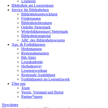
Lesekreis
Bibliothek am Lesezentrum
Service für Bibliotheken
Bibliotheksentwicklung
Förderungen
Bibliotheksberatung
Onleihe Steiermark
Weiterbildungsnavi Steiermark
Bibliotheksmaterial
ABC des Bibliothekswesens
Aus- & Fortbildungen
Herbsttagung
Regionaltagungen
Bib Aktiv
Leseakademie
Herbstlese(n)
Lesenetzwerktag
Regionale Ausbildung
Fortbildungen im Lesenetzwerk
Über uns
Team
Verein, Vorstand und Beirat
Partner*innen
Newsletter