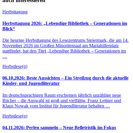
auch interessieren
Herbsttagung
Herbsttagung 2026: „Lebendige Bibliothek – Generationen im
Blick“
Die heurige Herbsttagung des Lesezentrums Steiermark, die am 14.
November 2026 im Großen Minoritensaal am Mariahilferplatz
stattfindet, hat den Titel „Lebendige Bibliothek – Generationen im
…
Herbstlese(n)
06.10.2026: Beste Aussichten – Ein Streifzug durch die aktuelle
Kinder- und Jugendliteratur
Im deutschsprachigen Raum erscheinen jährlich unzählige neue
Bücher – die Auswahl ist groß und vielfältig. Franz Lettner und
Klaus Nowak vom Institut für Jugendliteratur behalten …
Herbstlese(n)
04.11.2026: Perlen sammeln – Neue Belletristik im Fokus