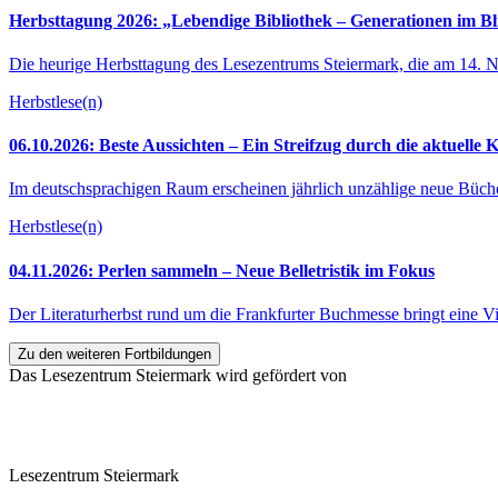
Herbsttagung 2026: „Lebendige Bibliothek – Generationen im Bl
Die heurige Herbsttagung des Lesezentrums Steiermark, die am 14. N
Herbstlese(n)
06.10.2026: Beste Aussichten – Ein Streifzug durch die aktuelle 
Im deutschsprachigen Raum erscheinen jährlich unzählige neue Bücher
Herbstlese(n)
04.11.2026: Perlen sammeln – Neue Belletristik im Fokus
Der Literaturherbst rund um die Frankfurter Buchmesse bringt eine V
Zu den weiteren Fortbildungen
Das Lesezentrum Steiermark wird gefördert von
Lesezentrum Steiermark