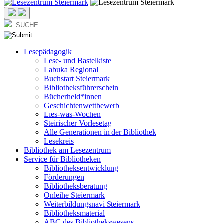
Lesepädagogik
Lese- und Bastelkiste
Labuka Regional
Buchstart Steiermark
Bibliotheksführerschein
Bücherheld*innen
Geschichtenwettbewerb
Lies-was-Wochen
Steirischer Vorlesetag
Alle Generationen in der Bibliothek
Lesekreis
Bibliothek am Lesezentrum
Service für Bibliotheken
Bibliotheksentwicklung
Förderungen
Bibliotheksberatung
Onleihe Steiermark
Weiterbildungsnavi Steiermark
Bibliotheksmaterial
ABC des Bibliothekswesens