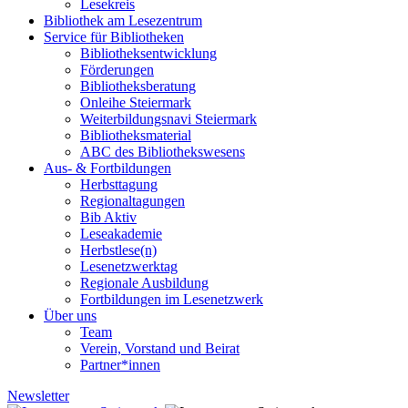
Lesekreis
Bibliothek am Lesezentrum
Service für Bibliotheken
Bibliotheksentwicklung
Förderungen
Bibliotheksberatung
Onleihe Steiermark
Weiterbildungsnavi Steiermark
Bibliotheksmaterial
ABC des Bibliothekswesens
Aus- & Fortbildungen
Herbsttagung
Regionaltagungen
Bib Aktiv
Leseakademie
Herbstlese(n)
Lesenetzwerktag
Regionale Ausbildung
Fortbildungen im Lesenetzwerk
Über uns
Team
Verein, Vorstand und Beirat
Partner*innen
Newsletter