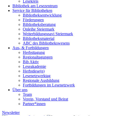
Lesekreis
Bibliothek am Lesezentrum
Service für Bibliotheken
Bibliotheksentwicklung
Förderungen
Bibliotheksberatung
Onleihe Steiermark
Weiterbildungsnavi Steiermark
Bibliotheksmaterial
ABC des Bibliothekswesens
Aus- & Fortbildungen
Herbsttagung
Regionaltagungen
Bib Aktiv
Leseakademie
Herbstlese(n)
Lesenetzwerktag
Regionale Ausbildung
Fortbildungen im Lesenetzwerk
Über uns
Team
Verein, Vorstand und Beirat
Partner*innen
Newsletter